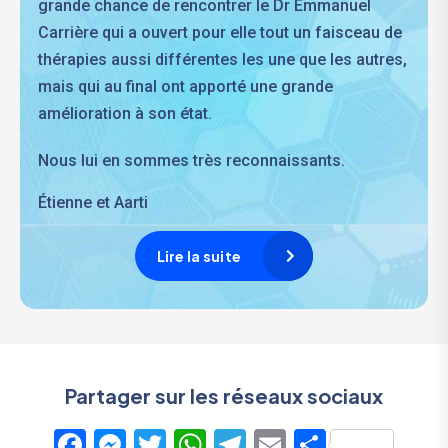
grande chance de rencontrer le Dr Emmanuel
Carrière qui a ouvert pour elle tout un faisceau de
thérapies aussi différentes les une que les autres,
mais qui au final ont apporté une grande
amélioration à son état.
Nous lui en sommes très reconnaissants.
Étienne et Aarti
Lire la suite
Partager sur les réseaux sociaux
F
M
T
W
T
E
P