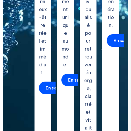
mi
me
ivi
én
eux
nt
du
éra
-êt
uni
alis
tio
re
qu
é
n.
rée
e
po
l et
au
ur
En savoi
im
mo
ret
mé
nd
rou
dia
e.
ver
t.
én
En savoir plus
erg
En savoir plus
ie,
cla
rté
et
vit
alit