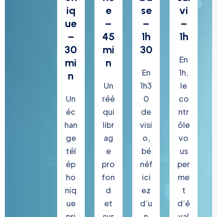
iq
e
se
vi
ue
–
–
–
–
45
1h
1h
30
mi
30
En
mi
n
En
1h,
n
Un
1h3
le
Un
réé
0
co
éc
qui
de
ntr
han
libr
visi
ôle
ge
ag
o,
vo
tél
e
bé
us
ép
pro
néf
per
ho
fon
ici
me
niq
d
ez
t
ue
et
d’u
d’é
pri
sur
n
val