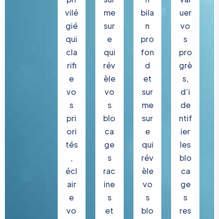
vilé
me
bila
uer
gié
sur
n
vo
qui
e
pro
s
cla
qui
fon
pro
rifi
rév
d
grè
e
èle
et
s,
vo
vo
sur
d’i
s
s
me
de
pri
blo
sur
ntif
ori
ca
e
ier
tés
ge
qui
les
,
s
rév
blo
écl
rac
èle
ca
air
ine
vo
ge
e
s
s
s
vo
et
blo
res