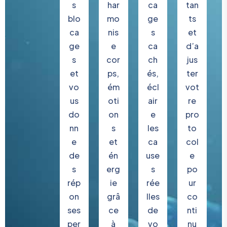
s
har
ca
tan
blo
mo
ge
ts
ca
nis
s
et
ge
e
ca
d’a
s
cor
ch
jus
et
ps,
és,
ter
vo
ém
écl
vot
us
oti
air
re
do
on
e
pro
nn
s
les
to
e
et
ca
col
de
én
use
e
s
erg
s
po
rép
ie
rée
ur
on
grâ
lles
co
ses
ce
de
nti
per
à
vo
nu