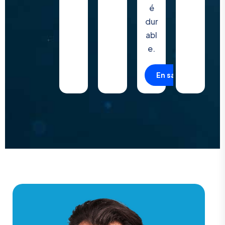
é
dur
abl
e.
En savoir plus