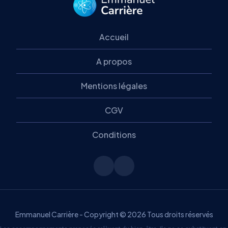
b
e
er
A
a
er
o
n
p
m
Accueil
o
g
p
k
er
A propos
Mentions légales
CGV
Conditions
Emmanuel Carrière - Copyright © 2026 Tous droits réservés​